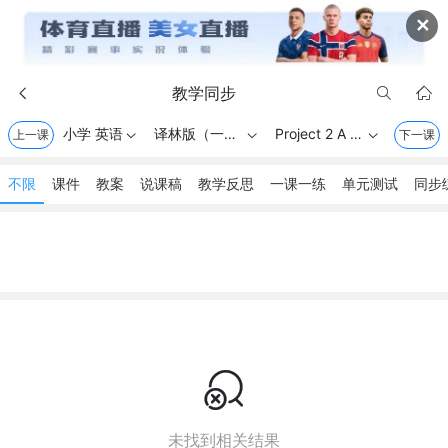
✕
教学同步



小学 英语
译林版（一起） . 一年级上册
Project 2 A poster
上一课



下一课
不限
课件
教案
说课稿
教学反思
一课一练
单元测试
同步

未找到相关结果