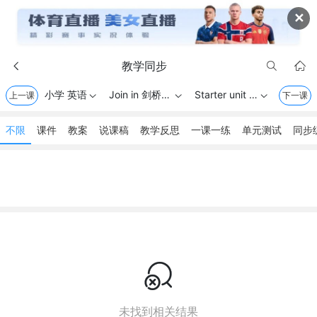
✕
教学同步



小学 英语
Join in 剑桥英语 . 三年级上册
Starter unit Let's b
上一课



下一课
不限
课件
教案
说课稿
教学反思
一课一练
单元测试
同步

未找到相关结果