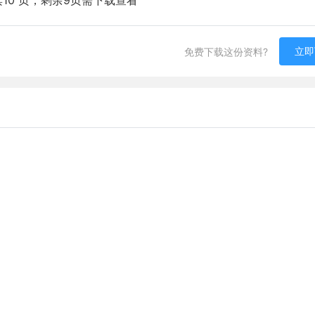
10 页，剩余9页需下载查看
立即
免费下载这份资料?