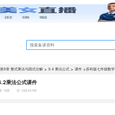
第9章 整式乘法与因式分解
>
9.4 乘法公式
>
课件
>
苏科版七年级数学下
4.2乘法公式课件
19页
256.45 KB

