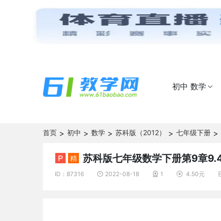
初中 数学

首页
>
初中
>
数学
>
苏科版（2012）
>
七年级下册
>
苏科版七年级数学下册第9章9.
精
ID：87316
2022-08-18
1
4.50元


