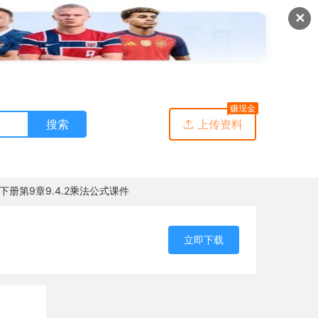
✕
赚现金
搜索
上传资料

册第9章9.4.2乘法公式课件
立即下载