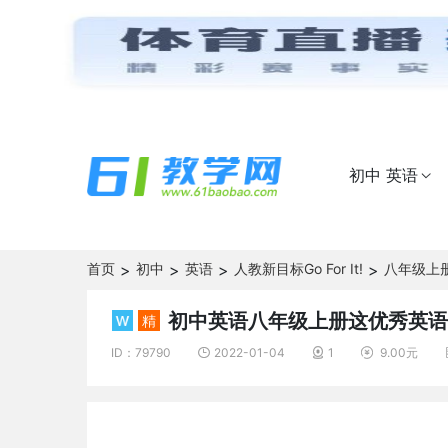
初中 英语

首页
>
初中
>
英语
>
人教新目标Go For It!
>
八年级上
初中英语八年级上册这优秀英语
精
ID：79790
2022-01-04
1
9.00元


