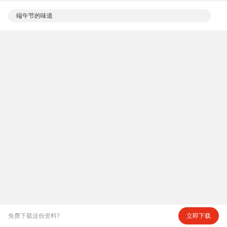
端午节的味道
文明在我们身边
中考作文“兵书”
中考作文技巧
中考英语作文精选练习及必背参考范文汇编（实用！）
免费下载这份资料?
立即下载