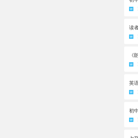
读者
《朗
英
初