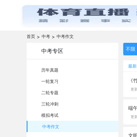
首页
>
中考
>
中考作文
不限
中考专区
最新
历年真题
《竹
一轮复习
更新
二轮专题
三轮冲刺
端
模拟考试
更新
中考作文
文