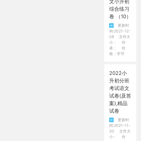
文小升初
综合练习
卷 （10）
更新时
间:2021-12-
08
文件大
小：
作
者：
价
格：学币
2022小
升初分班
考试语文
试卷(及答
案),精品
试卷
更新时
间:2021-11-
30
文件大
小：
作