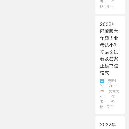
者：
价
格：学币
2022年
部编版六
年级毕业
考试小升
初语文试
卷及答案
正确书信
格式
更新时
间:2021-11-
29
文件大
小：
作
者：
价
格：学币
2022年