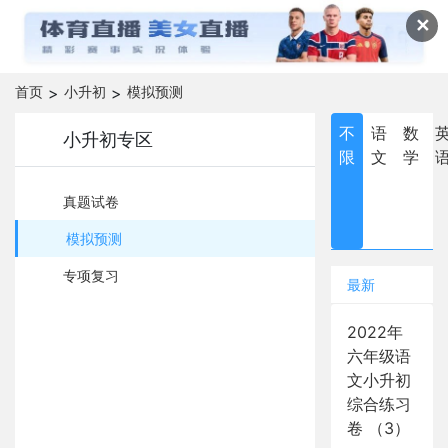
✕
首页
>
小升初
>
模拟预测
不
语
数
小升初专区
限
文
学
真题试卷
模拟预测
专项复习
最新
2022年
六年级语
文小升初
综合练习
卷 （3）