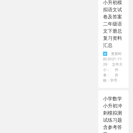
小升初模
拟语文试
卷及答案
二年级语
文下册总
复习资料
汇总
更新时
间:2021-11-
29
文件大
小：
作
者：
价
格：学币
小学数学
小升初冲
刺模拟测
试练习题
含参考答