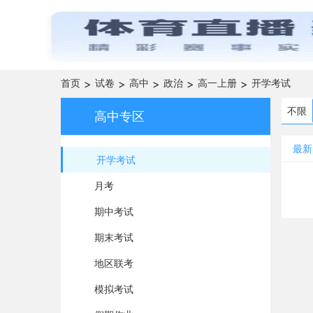
首页
>
试卷
>
高中
>
政治
>
高一上册
>
开学考试
不限
高中专区
最新
开学考试
月考
期中考试
期末考试
地区联考
模拟考试