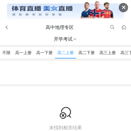
✕
高中地理专区



开学考试

不限
高一上册
高一下册
高二上册
高二下册
高三上册
高三

未找到相关结果