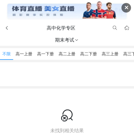
✕
高中化学专区



期末考试

不限
高一上册
高一下册
高二上册
高二下册
高三上册
高三

未找到相关结果