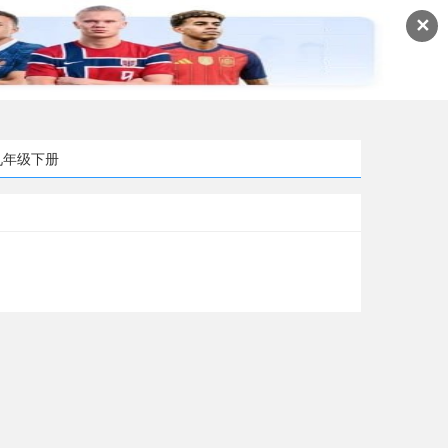
✕
九年级下册