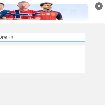
✕
九年级下册