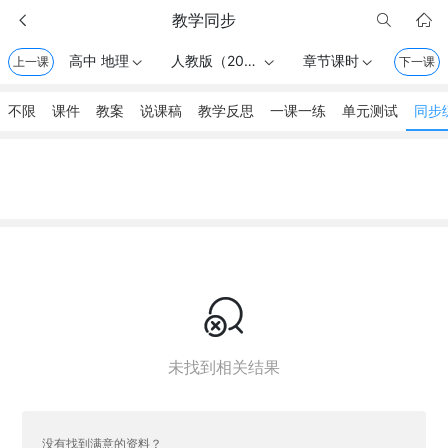
教学同步



✕
高中 地理
人教版（2019） . 必修第一册
章节课时
上一课



下一课
不限
课件
教案
说课稿
教学反思
一课一练
单元测试
同步

未找到相关结果
没有找到满意的资料？