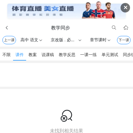
✕
教学同步



高中 语文
京改版 . 必修（一）
章节课时
上一课



下一课
不限
课件
教案
说课稿
教学反思
一课一练
单元测试
同步

未找到相关结果