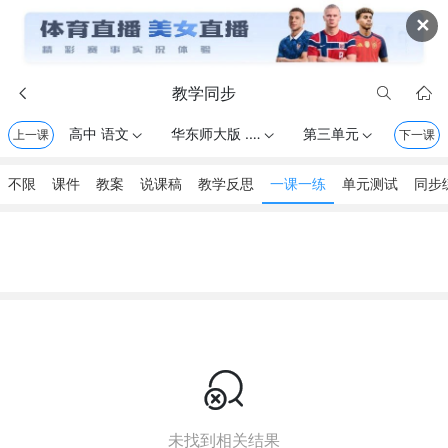
✕
教学同步



高中 语文
华东师大版 . 高二年级第一学期
第三单元
上一课



下一课
不限
课件
教案
说课稿
教学反思
一课一练
单元测试
同步

未找到相关结果