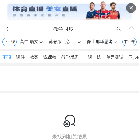
✕
教学同步



高中 语文
苏教版 . 必修一
像山那样思考
上一课



下一课
不限
课件
教案
说课稿
教学反思
一课一练
单元测试
同步

未找到相关结果