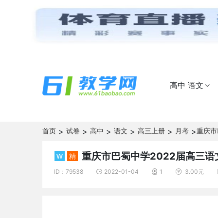
高中 语文

首页
>
试卷
>
高中
>
语文
>
高三上册
>
月考
>
重庆市
重庆市巴蜀中学2022届高三
精
ID：79538
2022-01-04
1
3.00元


