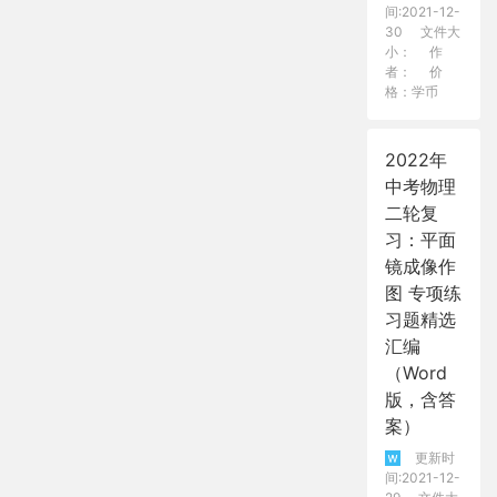
间:2021-12-
30
文件大
小：
作
者：
价
格：学币
2022年
中考物理
二轮复
习：平面
镜成像作
图 专项练
习题精选
汇编
（Word
版，含答
案）
更新时
间:2021-12-