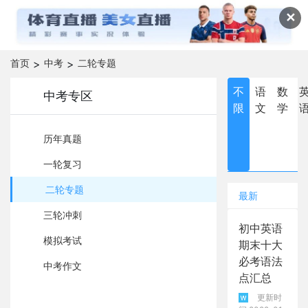
✕
首页
>
中考
>
二轮专题
不
语
数
中考专区
限
文
学
历年真题
一轮复习
二轮专题
最新
三轮冲刺
初中英语
模拟考试
期末十大
必考语法
中考作文
点汇总
更新时