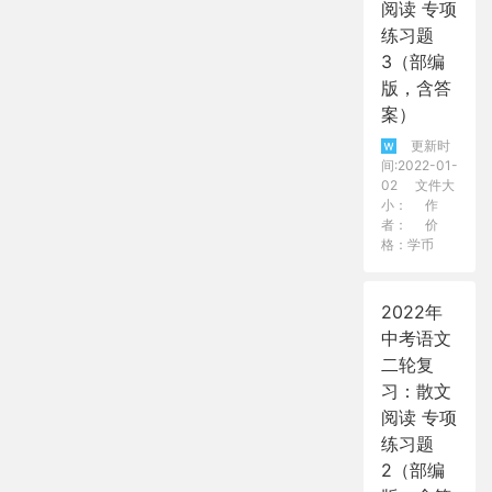
阅读 专项
练习题
3（部编
版，含答
案）
更新时
间:2022-01-
02
文件大
小：
作
者：
价
格：学币
2022年
中考语文
二轮复
习：散文
阅读 专项
练习题
2（部编