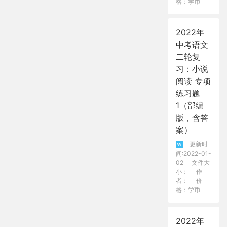
格：学币
2022年
中考语文
二轮复
习：小说
阅读 专项
练习题
1（部编
版，含答
案）
更新时
间:2022-01-
02
文件大
小：
作
者：
价
格：学币
2022年