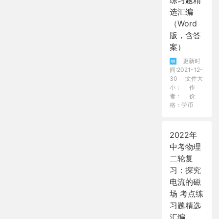
选汇编
（Word
版，含答
案）
更新时
间:2021-12-
30
文件大
小：
作
者：
价
格：学币
2022年
中考物理
二轮复
习：探究
电流的磁
场 考点练
习题精选
汇编