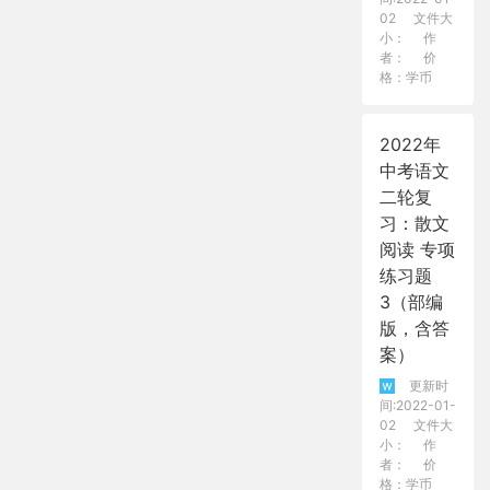
02
文件大
小：
作
者：
价
格：学币
2022年
中考语文
二轮复
习：散文
阅读 专项
练习题
3（部编
版，含答
案）
更新时
间:2022-01-
02
文件大
小：
作
者：
价
格：学币