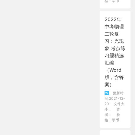
格：学币
2022年
中考物理
二轮复
习：光现
象 考点练
习题精选
汇编
（Word
版，含答
案）
更新时
间:2021-12-
29
文件大
小：
作
者：
价
格：学币