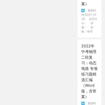
案）
更新时
间:2021-12-
30
文件大
小：
作
者：
价
格：学币
2022年
中考物理
二轮复
习：动态
电路 专项
练习题精
选汇编
（Word
版，含答
案）
更新时