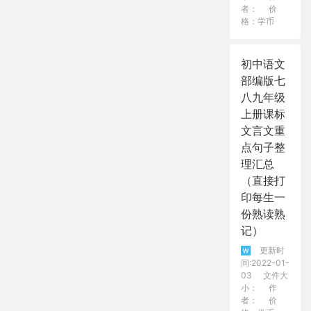
者：
价
格：学币
初中语文
部编版七
八九年级
上册课标
文言文重
点句子整
理汇总
（直接打
印每生一
份熟读熟
记）
更新时
间:2022-01-
03
文件大
小：
作
者：
价