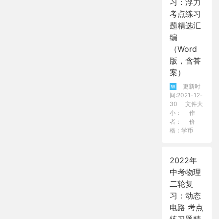
习：浮力
考点练习
题精选汇
编
（Word
版，含答
案）
更新时
间:2021-12-
30
文件大
小：
作
者：
价
格：学币
2022年
中考物理
二轮复
习：动态
电路 考点
练习题精