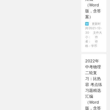
（Word
版，含答
案）
更新时
间:2021-12-
30
文件大
小：
作
者：
价
格：学币
2022年
中考物理
二轮复
习：比热
容 考点练
习题精选
汇编
（Word
版，含答