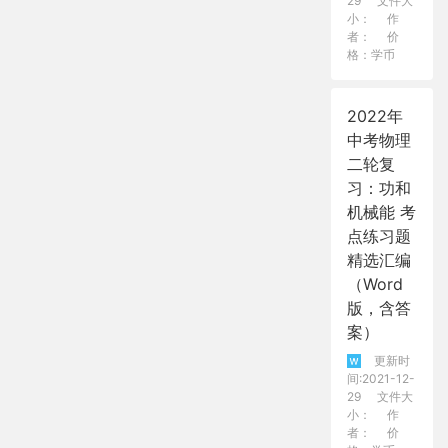
29
文件大
小：
作
者：
价
格：学币
2022年
中考物理
二轮复
习：功和
机械能 考
点练习题
精选汇编
（Word
版，含答
案）
更新时
间:2021-12-
29
文件大
小：
作
者：
价