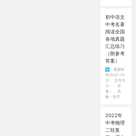
初中语文
中考名著
阅读全国
各地真题
汇总练习
（附参考
答案）
更新时
间:2021-12-
31
文件大
小：
作
者：
价
格：学币
2022年
中考物理
二轮复