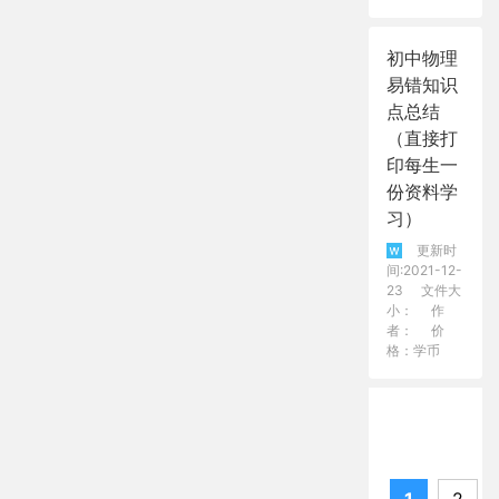
初中物理
易错知识
点总结
（直接打
印每生一
份资料学
习）
更新时
间:2021-12-
23
文件大
小：
作
者：
价
格：学币
1
2