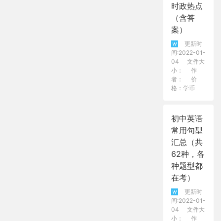
时政热点
（含答
案）
更新时
间:2022-01-
04
文件大
小：
作
者：
价
格：学币
初中英语
常用句型
汇总（共
62种，各
种题型都
在考）
更新时
间:2022-01-
04
文件大
小：
作