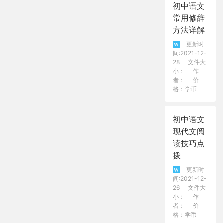
初中语文
常用修辞
方法详解
更新时
间:2021-12-
28
文件大
小：
作
者：
价
格：学币
初中语文
现代文阅
读技巧点
拨
更新时
间:2021-12-
26
文件大
小：
作
者：
价
格：学币