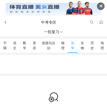
✕
中考专区



一轮复习

不
语
数
英
道德与法
物
化
生
历
地
限
文
学
语
治
理
学
物
史
理
