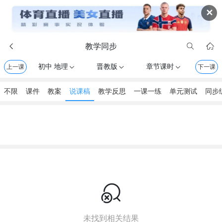
✕
教学同步



初中 地理
晋教版
章节课时
上一课



下一课
不限
课件
教案
说课稿
教学反思
一课一练
单元测试
同步

未找到相关结果